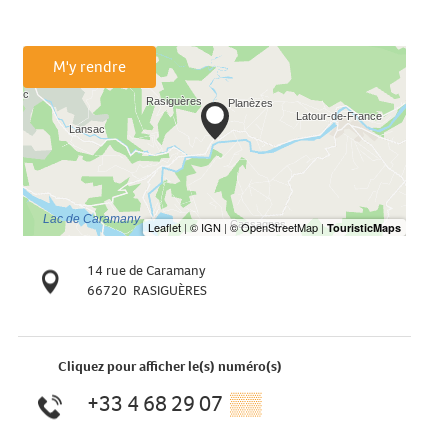
M'y rendre
14 rue de Caramany
66720
RASIGUÈRES
Cliquez pour afficher le(s) numéro(s)
+33 4 68 29 07
▒▒