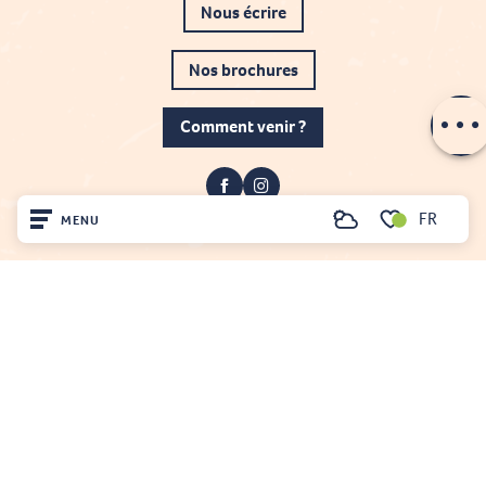
Nous écrire
Description
Nos brochures
Contacter par
email
Comment venir ?
FR
MENU
Recherche
Voir les favoris
Accueil
Découvrir
Projet cofinancé par le fonds Européen Agricole pour le développement rural
L'Europe investit dans les zones rurales
Sur place
Mentions légales
Gestion du consentement
Plan du site
Séjourner