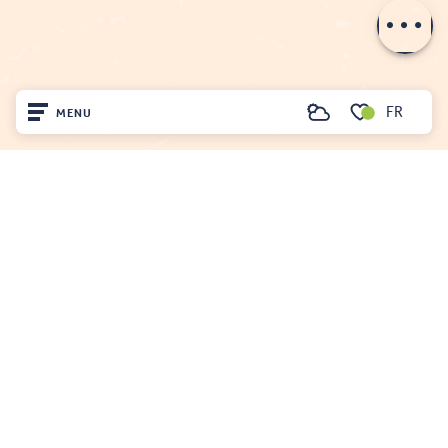
FR
MENU
Recherche
Voir les favoris
Accueil
Découvrir
OFFICE DE TOURISME DU FENOUILLÈDES
Sur place
21, avenue Georges Pézières
66220 SAINT-PAUL-DE-FENOUILLET
Séjourner
Tél. 04 68 59 07 57
Nous écrire
Nos brochures