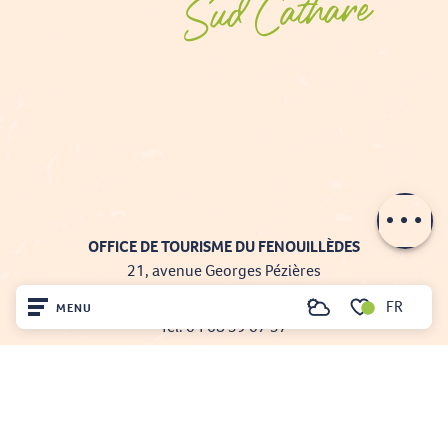
Prestations
Tarifs
Ouvertures
OFFICE DE TOURISME DU FENOUILLÈDES
21, avenue Georges Pézières
66220 SAINT-PAUL-DE-FENOUILLET
FR
MENU
Recherche
Tél. 04 68 59 07 57
Voir les favoris
Nous écrire
Accueil
Nos brochures
Découvrir