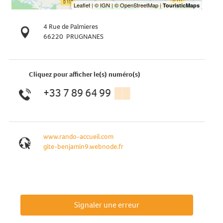
4 Rue de Palmieres
66220
PRUGNANES
Cliquez pour afficher le(s) numéro(s)
+33 7 89 64 99
▒▒
www.rando-accueil.com
gite-benjamin9.webnode.fr
Signaler une erreur