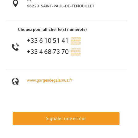
66220
SAINT-PAUL-DE-FENOUILLET
Cliquez pour afficher le(s) numéro(s)
+33 6 10 51 41
▒▒
+33 4 68 73 70
▒▒
www.gorgesdegalamus.fr
Signaler une erreur