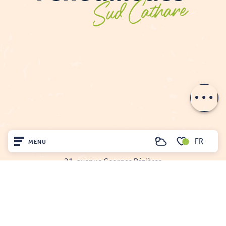
Description
Prestations
Ouvertures
Contacter par
email
FR
MENU
Recherche
OFFICE DE TOURISME DU FENOUILLÈDES
Voir les favoris
21, avenue Georges Pézières
Accueil
66220 SAINT-PAUL-DE-FENOUILLET
Tél. 04 68 59 07 57
Découvrir
Nous écrire
Sur place