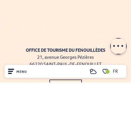
Description
Prestations
Contacter par
email
OFFICE DE TOURISME DU FENOUILLÈDES
21, avenue Georges Pézières
66220 SAINT-PAUL-DE-FENOUILLET
FR
MENU
Tél. 04 68 59 07 57
Recherche
Voir les favoris
Nous écrire
Accueil
Nos brochures
Découvrir
Comment venir ?
Sur place