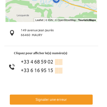
149 avenue Jean Jaurès
66460
MAURY
Cliquez pour afficher le(s) numéro(s)
+33 4 68 59 02
▒▒
+33 6 16 95 15
▒▒
Signaler une erreur