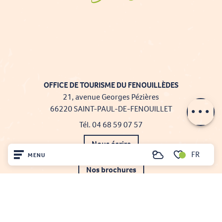
Description
Prestations
OFFICE DE TOURISME DU FENOUILLÈDES
21, avenue Georges Pézières
Contacter par
email
66220 SAINT-PAUL-DE-FENOUILLET
Tél. 04 68 59 07 57
Nous écrire
FR
MENU
Recherche
Voir les favoris
Nos brochures
Accueil
Comment venir ?
Découvrir