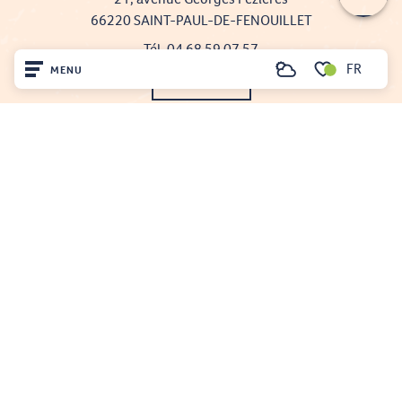
66220 SAINT-PAUL-DE-FENOUILLET
Tél. 04 68 59 07 57
FR
MENU
Recherche
Nous écrire
Voir les favoris
Accueil
Nos brochures
Découvrir
Comment venir ?
Sur place
Séjourner
Projet cofinancé par le fonds Européen Agricole pour le développement rural
L'Europe investit dans les zones rurales