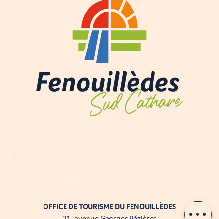
Description
Prestations
Contacter par
OFFICE DE TOURISME DU FENOUILLÈDES
email
21, avenue Georges Pézières