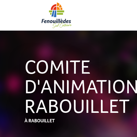
Aller
au
contenu
principal
COMITE
D'ANIMATION
RABOUILLET
À RABOUILLET