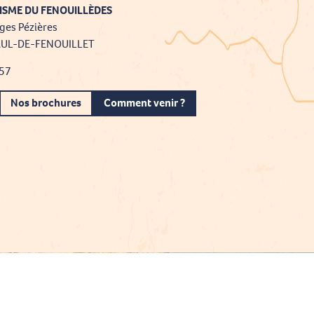
ISME DU FENOUILLÈDES
ges Pézières
AUL-DE-FENOUILLET
 57
Nos brochures
Comment venir ?
Projet cofinancé par le fonds Européen Agricole pour le développement rural