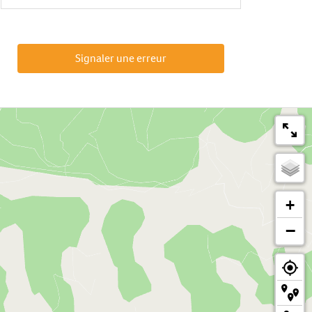
Signaler une erreur
+
−