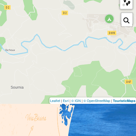
Leaflet
|
Esri
|
© IGN
|
© OpenStreetMap
|
TouristicMaps