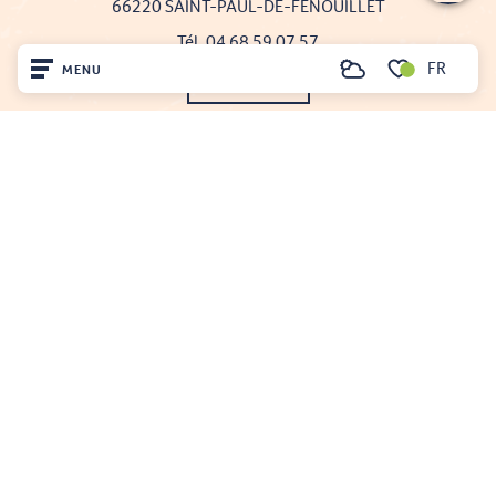
66220 SAINT-PAUL-DE-FENOUILLET
Tél. 04 68 59 07 57
FR
MENU
Recherche
Nous écrire
Voir les favoris
Accueil
Nos brochures
Découvrir
Comment venir ?
Sur place
Séjourner
Projet cofinancé par le fonds Européen Agricole pour le développement rural
L'Europe investit dans les zones rurales