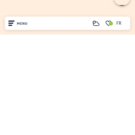
FR
MENU
Recherche
Voir les favoris
Accueil
Découvrir
Sur place
Séjourner
OFFICE DE TOURISME DU FENOUILLÈDES
21, avenue Georges Pézières
66220 SAINT-PAUL-DE-FENOUILLET
Tél. 04 68 59 07 57
Nous écrire