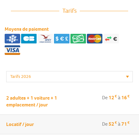
Tarifs
Moyens de paiement
€
€
De
12
à
16
2 adultes + 1 voiture + 1
emplacement / jour
€
€
De
52
à
71
Locatif / jour