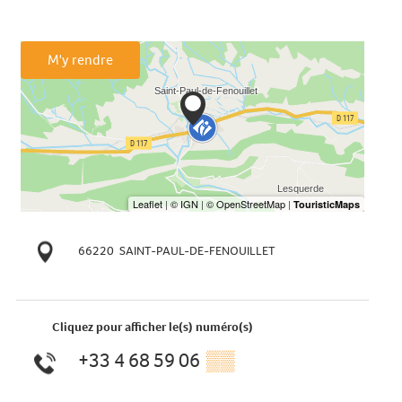
M'y rendre
66220
SAINT-PAUL-DE-FENOUILLET
Cliquez pour afficher le(s) numéro(s)
+33 4 68 59 06
▒▒