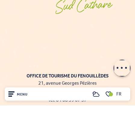
Description
Prestations
Contacter par
email
OFFICE DE TOURISME DU FENOUILLÈDES
21, avenue Georges Pézières
66220 SAINT-PAUL-DE-FENOUILLET
FR
MENU
Recherche
Tél. 04 68 59 07 57
Voir les favoris
Nous écrire
Accueil
Nos brochures
Découvrir