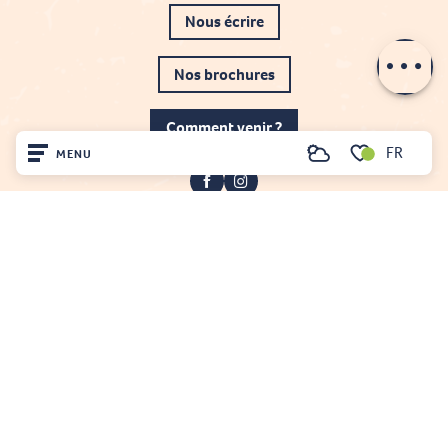
Nous écrire
Description
Prestations
Nos brochures
Comment venir ?
FR
MENU
Recherche
Voir les favoris
Accueil
Découvrir
Sur place
Projet cofinancé par le fonds Européen Agricole pour le développement rural
Séjourner
L'Europe investit dans les zones rurales
Mentions légales
Gestion du consentement
Plan du site