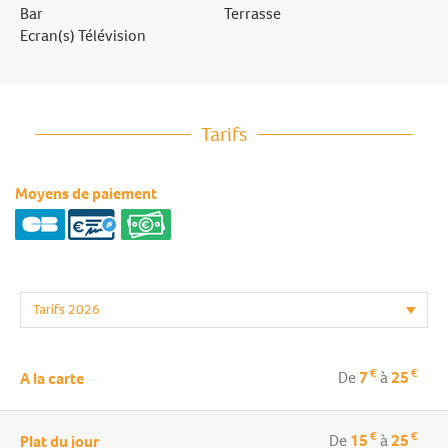
Bar
Terrasse
Ecran(s) Télévision
Tarifs
Moyens de paiement
€
€
De
7
à
25
A la carte
€
€
De
15
à
25
Plat du jour