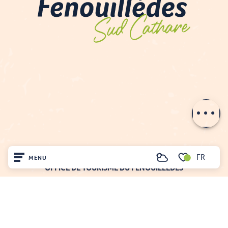
Description
Prestations
Tarifs
Ouvertures
FR
MENU
Recherche
OFFICE DE TOURISME DU FENOUILLÈDES
Voir les favoris
21, avenue Georges Pézières
Accueil
66220 SAINT-PAUL-DE-FENOUILLET
Tél. 04 68 59 07 57
Découvrir
Nous écrire