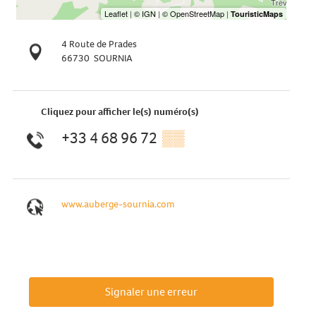
4 Route de Prades
66730
SOURNIA
Cliquez pour afficher le(s) numéro(s)
+33 4 68 96 72
▒▒
www.auberge-sournia.com
Signaler une erreur