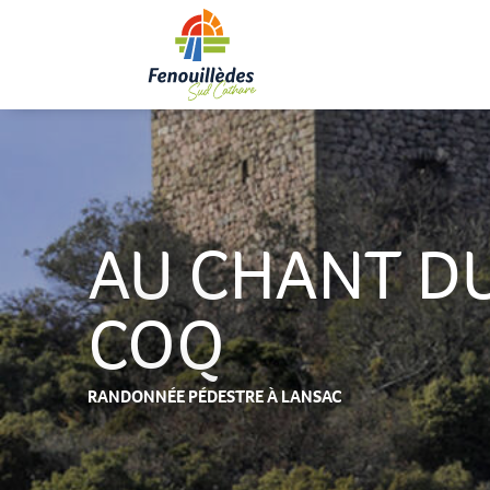
Aller
au
contenu
principal
AU CHANT D
COQ
RANDONNÉE PÉDESTRE
À LANSAC