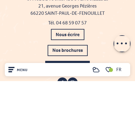
21, avenue Georges Pézières
66220 SAINT-PAUL-DE-FENOUILLET
Tél. 04 68 59 07 57
Description
Nous écrire
Contacter par
email
Nos brochures
Comment venir ?
FR
MENU
Recherche
Voir les favoris
Accueil
Découvrir
Sur place
Projet cofinancé par le fonds Européen Agricole pour le développement rural