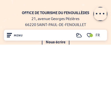
Contacter par
email
OFFICE DE TOURISME DU FENOUILLÈDES
21, avenue Georges Pézières
66220 SAINT-PAUL-DE-FENOUILLET
Tél. 04 68 59 07 57
FR
MENU
Recherche
Voir les favoris
Nous écrire
Accueil
Nos brochures
Découvrir
Comment venir ?
Sur place
Séjourner