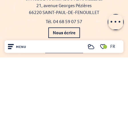
Description
21, avenue Georges Pézières
66220 SAINT-PAUL-DE-FENOUILLET
Contacter par
email
Tél. 04 68 59 07 57
Nous écrire
FR
MENU
Nos brochures
Recherche
Voir les favoris
Comment venir ?
Accueil
Découvrir
Sur place
Séjourner
Projet cofinancé par le fonds Européen Agricole pour le développement rural