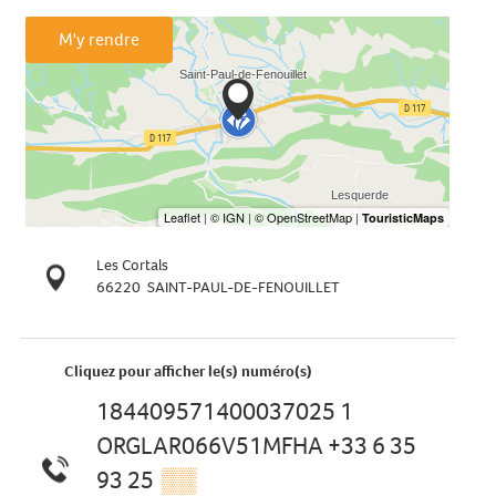
M'y rendre
Les Cortals
66220
SAINT-PAUL-DE-FENOUILLET
Cliquez pour afficher le(s) numéro(s)
184409571400037025 1
ORGLAR066V51MFHA +33 6 35
93 25
▒▒