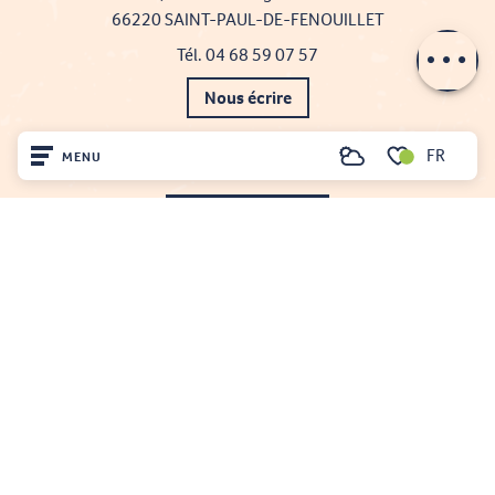
66220 SAINT-PAUL-DE-FENOUILLET
Contacter par
email
Tél. 04 68 59 07 57
Nous écrire
FR
Nos brochures
MENU
Recherche
Voir les favoris
Comment venir ?
Accueil
Découvrir
Sur place
Séjourner
Projet cofinancé par le fonds Européen Agricole pour le développement rural
L'Europe investit dans les zones rurales