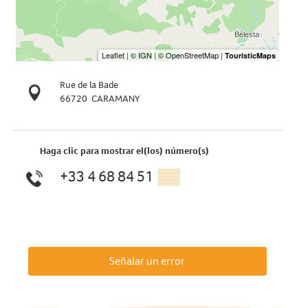
Rue de la Bade
66720
CARAMANY
Haga clic para mostrar el(los) número(s)
+33 4 68 84 51
▒▒
Señalar un error