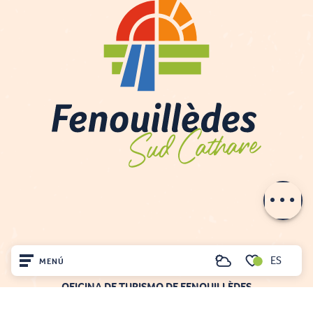
Descripción
Aperturas
ES
MENÚ
Buscar
Voir les favoris
OFICINA DE TURISMO DE FENOUILLÈDES
Inicio
21, av. Georges Pézières