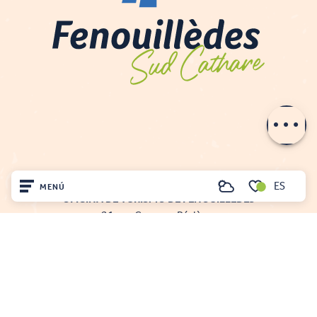
Descripción
Horario
ES
MENÚ
Buscar
OFICINA DE TURISMO DE FENOUILLÈDES
Voir les favoris
21, av. Georges Pézières
Inicio
66220 SAINT-PAUL-DE-FENOUILLET
00 33 468 590 757
Visite
Llegó