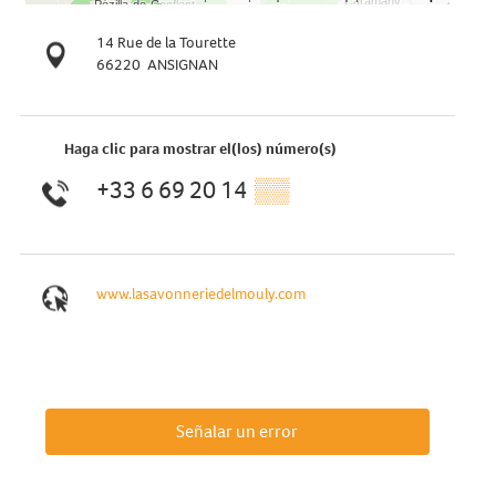
14 Rue de la Tourette
66220
ANSIGNAN
Haga clic para mostrar el(los) número(s)
+33 6 69 20 14
▒▒
www.lasavonneriedelmouly.com
Señalar un error