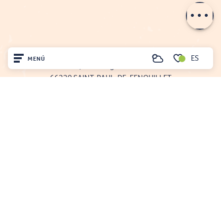
Aperturas
OFICINA DE TURISMO DE FENOUILLÈDES
ES
MENÚ
Buscar
21, av. Georges Pézières
Voir les favoris
66220 SAINT-PAUL-DE-FENOUILLET
Inicio
00 33 468 590 757
Visite
Llegó
Quédate
Projet cofinancé par le fonds Européen Agricole pour le développement rural
L'Europe investit dans les zones rurales
Mentions légales