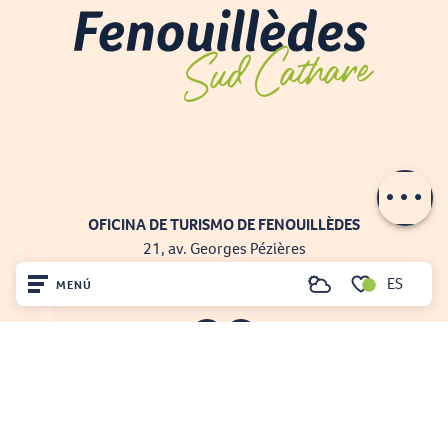
Contactar por
e-mail
OFICINA DE TURISMO DE FENOUILLÈDES
21, av. Georges Pézières
66220 SAINT-PAUL-DE-FENOUILLET
ES
MENÚ
Buscar
00 33 468 590 757
Voir les favoris
Inicio
Visite