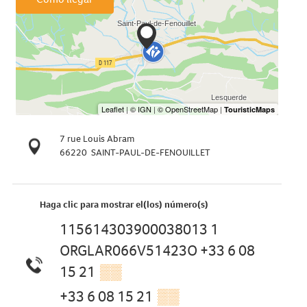
7 rue Louis Abram
66220
SAINT-PAUL-DE-FENOUILLET
Haga clic para mostrar el(los) número(s)
115614303900038013 1
ORGLAR066V51423O +33 6 08
15 21
▒▒
+33 6 08 15 21
▒▒