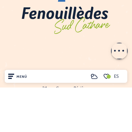
Descripción
Servicios
Aperturas
ES
MENÚ
Buscar
OFICINA DE TURISMO DE FENOUILLÈDES
Voir les favoris
21, av. Georges Pézières
Inicio
66220 SAINT-PAUL-DE-FENOUILLET
00 33 468 590 757
Visite
Llegó