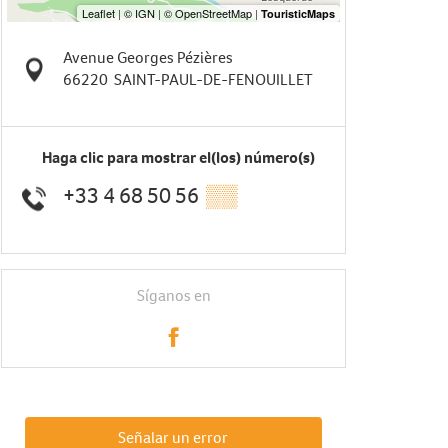
Avenue Georges Pézières
66220
SAINT-PAUL-DE-FENOUILLET
Haga clic para mostrar el(los) número(s)
+33 4 68 50 56
▒▒
Síganos en
Señalar un error