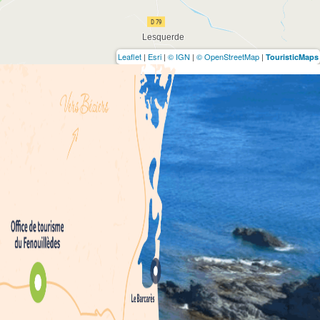
Leaflet
|
Esri
|
© IGN
|
© OpenStreetMap
|
TouristicMaps