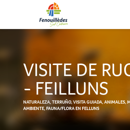
Aller
au
contenu
principal
VISITE DE RU
- FEILLUNS
NATURALEZA,
TERRUÑO,
VISITA GUIADA,
ANIMALES,
M
AMBIENTE,
FAUNA/FLORA
EN FELLUNS