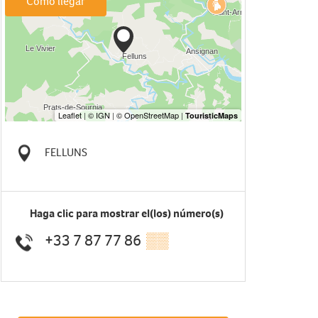
Cómo llegar
FELLUNS
Haga clic para mostrar el(los) número(s)
+33 7 87 77 86
▒▒