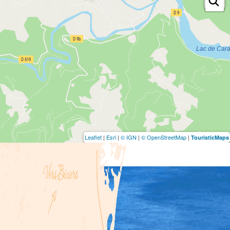
Leaflet
|
Esri
|
© IGN
|
© OpenStreetMap
|
TouristicMaps