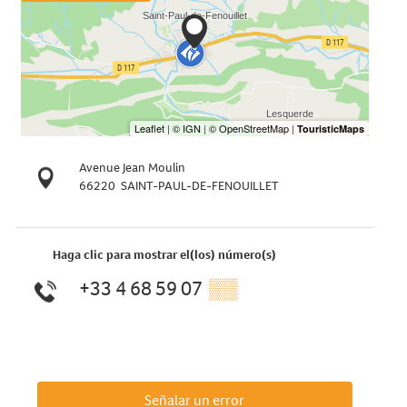
Avenue Jean Moulin
66220
SAINT-PAUL-DE-FENOUILLET
Haga clic para mostrar el(los) número(s)
+33 4 68 59 07
▒▒
Señalar un error