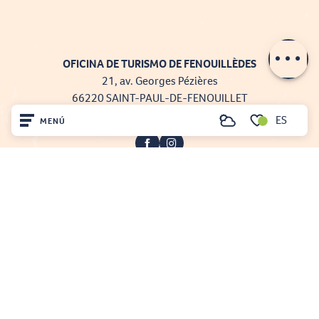
Contactar por
e-mail
OFICINA DE TURISMO DE FENOUILLÈDES
21, av. Georges Pézières
66220 SAINT-PAUL-DE-FENOUILLET
00 33 468 590 757
ES
MENÚ
Buscar
Voir les favoris
Inicio
Visite
Llegó
Projet cofinancé par le fonds Européen Agricole pour le développement rural
Quédate
L'Europe investit dans les zones rurales
Mentions légales