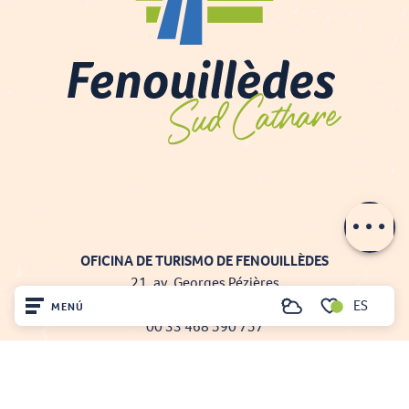
Descripción
OFICINA DE TURISMO DE FENOUILLÈDES
21, av. Georges Pézières
66220 SAINT-PAUL-DE-FENOUILLET
ES
MENÚ
Buscar
00 33 468 590 757
Voir les favoris
Inicio