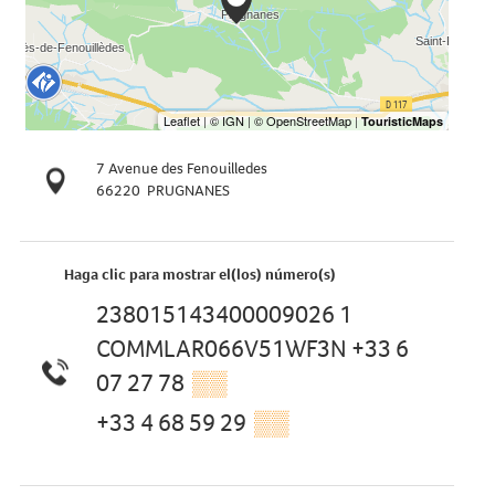
7 Avenue des Fenouilledes
66220
PRUGNANES
Haga clic para mostrar el(los) número(s)
238015143400009026 1
COMMLAR066V51WF3N +33 6
07 27 78
▒▒
+33 4 68 59 29
▒▒