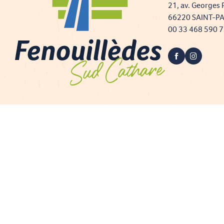
21, av. Georges 
66220 SAINT-P
00 33 468 590 