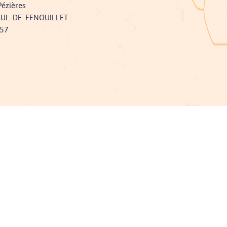
Pézières
AUL-DE-FENOUILLET
757
Projet cofinancé par le fonds Européen Agricole pour le développement rural