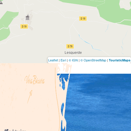
Leaflet
|
Esri
|
© IGN
|
© OpenStreetMap
|
TouristicMaps