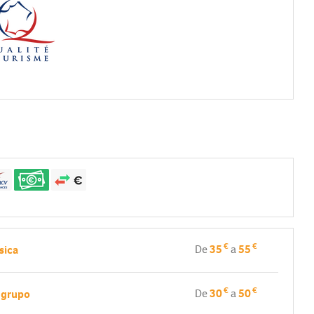
€
€
De
35
a
55
sica
€
€
De
30
a
50
e grupo