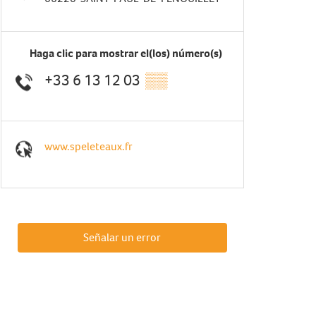
Haga clic para mostrar el(los) número(s)
+33 6 13 12 03
▒▒
www.speleteaux.fr
Señalar un error