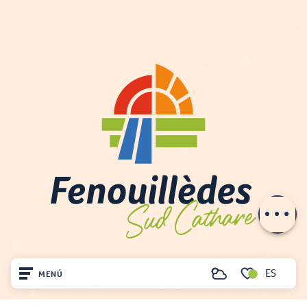
Descripción
Servicios
Tarifas
Aperturas
Contactar por
e-mail
ES
MENÚ
Buscar
Voir les favoris