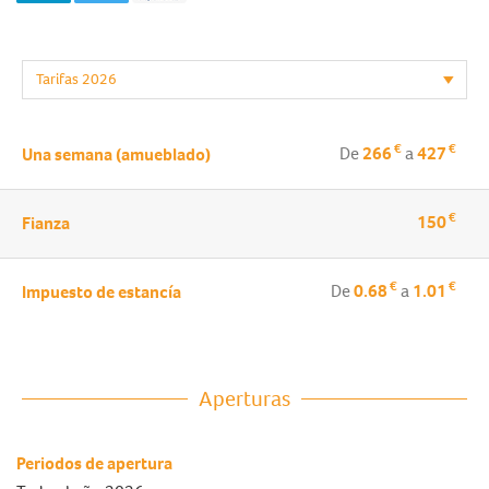
€
€
De
266
a
427
Una semana (amueblado)
€
150
Fianza
€
€
De
0.68
a
1.01
Impuesto de estancía
Aperturas
Periodos de apertura