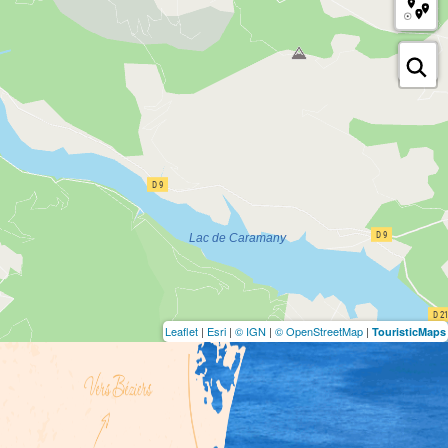
Leaflet
|
Esri
|
© IGN
|
© OpenStreetMap
|
TouristicMaps