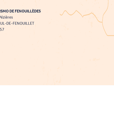
ISMO DE FENOUILLÈDES
Pézières
AUL-DE-FENOUILLET
757
Projet cofinancé par le fonds Européen Agricole pour le développement rural
L'Europe investit dans les zones rurales