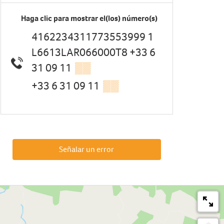
Haga clic para mostrar el(los) número(s)
4162234311773553999 1
L6613LAR066000T8 +33 6
31 09 11
▒▒
+33 6 31 09 11
▒▒
Señalar un error