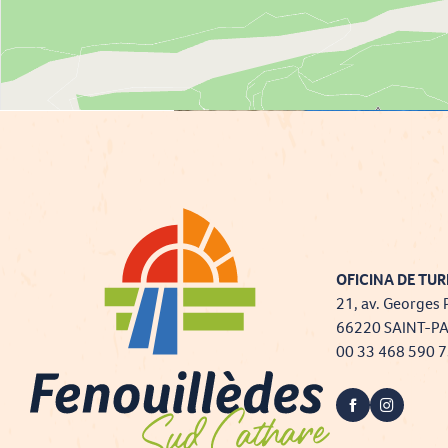
OFICINA DE TUR
21, av. Georges 
66220 SAINT-P
00 33 468 590 