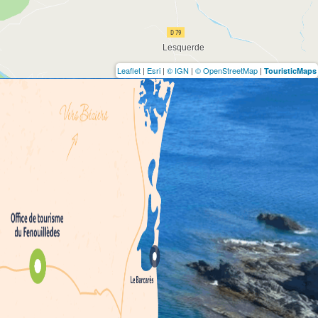
Leaflet
|
Esri
|
© IGN
|
© OpenStreetMap
|
TouristicMaps