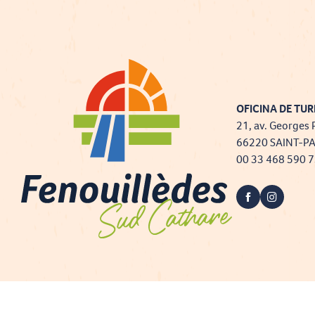
OFICINA DE TUR
21, av. Georges 
66220 SAINT-P
00 33 468 590 