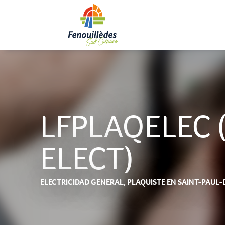
Aller
au
contenu
principal
LFPLAQELEC (
ELECT)
ELECTRICIDAD GENERAL,
PLAQUISTE
EN SAINT-PAUL-