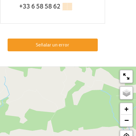
+33 6 58 58 62
▒▒
Señalar un error
+
−