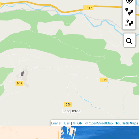
Leaflet
|
Esri
|
© IGN
|
© OpenStreetMap
|
TouristicMaps