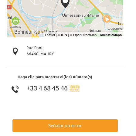
Rue Pont
66460
MAURY
Haga clic para mostrar el(los) número(s)
+33 4 68 45 46
▒▒
Señalar un error