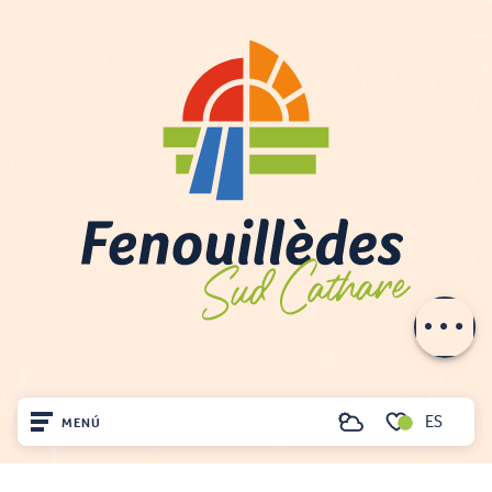
Descripción
Tarifas
Horario
Contactar por
e-mail
ES
MENÚ
Buscar
Voir les favoris
Inicio