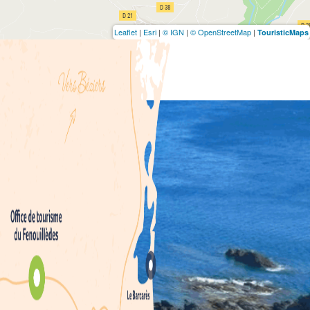
Leaflet
|
Esri
|
© IGN
|
© OpenStreetMap
|
TouristicMaps