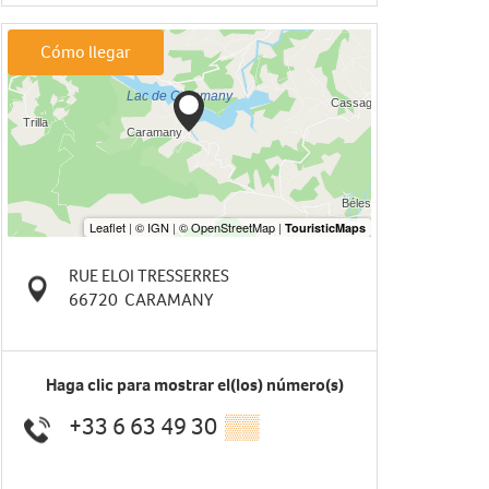
Cómo llegar
RUE ELOI TRESSERRES
66720
CARAMANY
Haga clic para mostrar el(los) número(s)
+33 6 63 49 30
▒▒