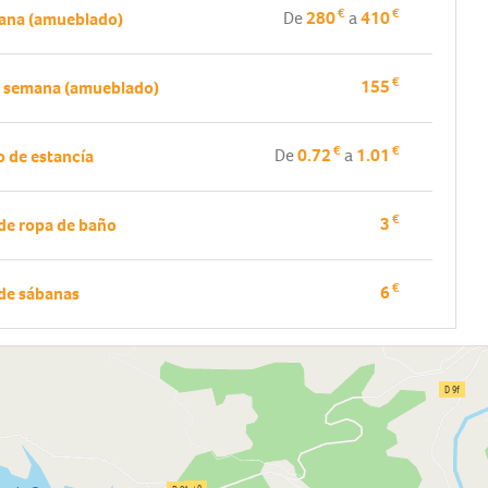
€
€
De
280
a
410
ana (amueblado)
€
155
e semana (amueblado)
€
€
De
0.72
a
1.01
 de estancía
€
3
 de ropa de baño
€
6
 de sábanas