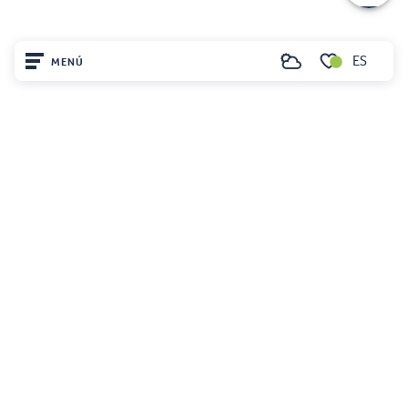
ES
MENÚ
Buscar
Voir les favoris
Inicio
Visite
Llegó
Quédate