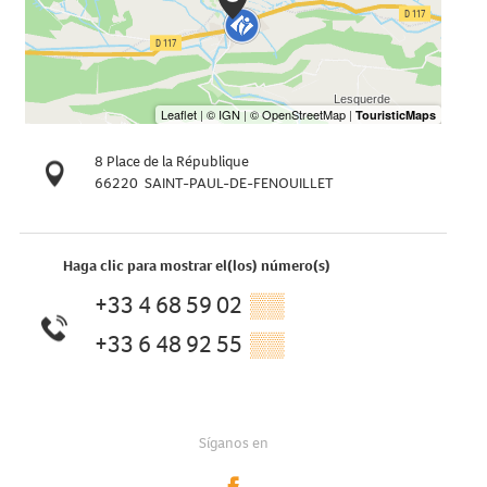
8 Place de la République
66220
SAINT-PAUL-DE-FENOUILLET
Haga clic para mostrar el(los) número(s)
+33 4 68 59 02
▒▒
+33 6 48 92 55
▒▒
Síganos en