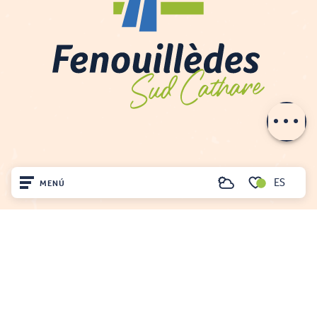
Servicios
Tarifas
Aperturas
Contactar por
e-mail
ES
MENÚ
Buscar
Voir les favoris
Inicio
OFICINA DE TURISMO DE FENOUILLÈDES
Visite
21, av. Georges Pézières
66220 SAINT-PAUL-DE-FENOUILLET
Llegó
00 33 468 590 757