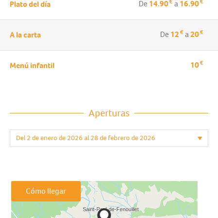
€
€
De
14.90
a
16.90
Plato del día
€
€
De
12
a
20
A la carta
€
10
Menú infantil
Aperturas
Cómo llegar