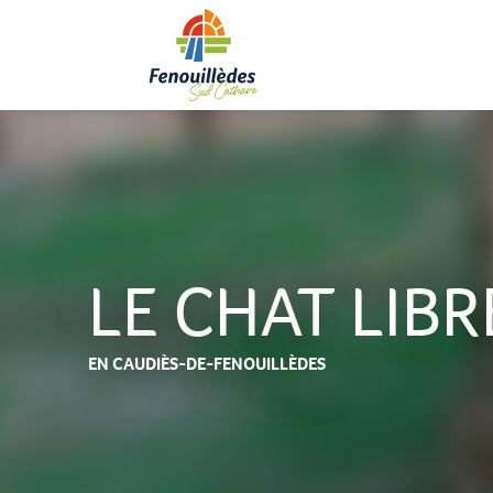
Aller
au
contenu
principal
LE CHAT LIBR
EN CAUDIÈS-DE-FENOUILLÈDES