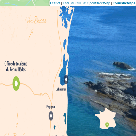
Leaflet
|
Esri
|
© IGN
|
© OpenStreetMap
|
TouristicMaps