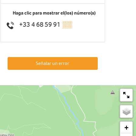
Haga clic para mostrar el(los) número(s)
+33 4 68 59 91
▒▒
Señalar un error
+