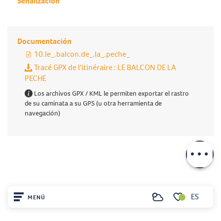
Señalización
Documentación
10.le_.balcon.de_.la_.peche_
Tracé GPX de l'itinéraire : LE BALCON DE LA
PECHE
Los archivos GPX / KML le permiten exportar el rastro
de su caminata a su GPS (u otra herramienta de
navegación)
Descripción
Descargar
ES
MENÚ
Buscar
Voir les favoris