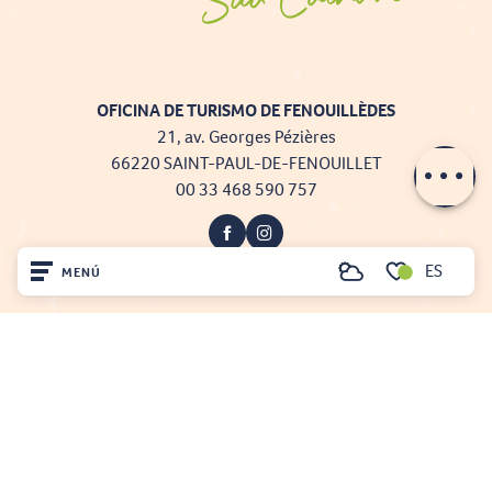
OFICINA DE TURISMO DE FENOUILLÈDES
21, av. Georges Pézières
66220 SAINT-PAUL-DE-FENOUILLET
00 33 468 590 757
ES
MENÚ
Buscar
Voir les favoris
Inicio
Visite
Projet cofinancé par le fonds Européen Agricole pour le développement rural
L'Europe investit dans les zones rurales
Llegó
Mentions légales