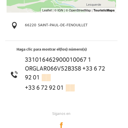
66220
SAINT-PAUL-DE-FENOUILLET
Haga clic para mostrar el(los) número(s)
331016462900010067 1
ORGLAR066V52B3S8 +33 6 72
92 01
▒▒
+33 6 72 92 01
▒▒
Síganos en