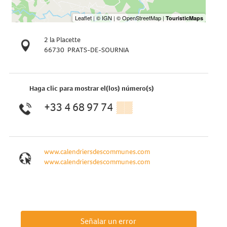
2 la Placette
66730
PRATS-DE-SOURNIA
Haga clic para mostrar el(los) número(s)
+33 4 68 97 74
▒▒
www.calendriersdescommunes.com
www.calendriersdescommunes.com
Señalar un error