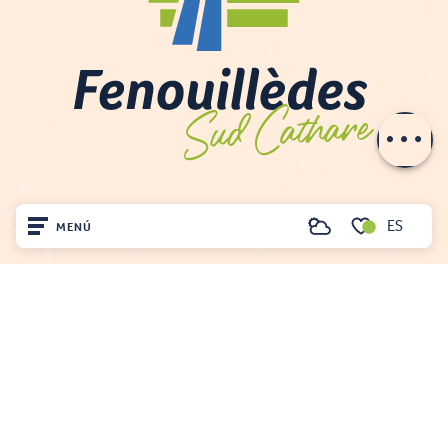
Servicios
Tarifas
Aperturas
Contactar por
e-mail
ES
MENÚ
Buscar
Voir les favoris
Inicio
Visite
Llegó
OFICINA DE TURISMO DE FENOUILLÈDES
21, av. Georges Pézières
Quédate
66220 SAINT-PAUL-DE-FENOUILLET