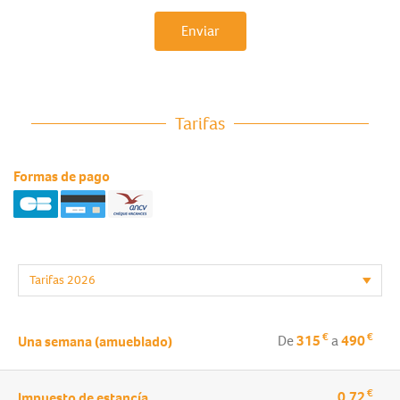
Enviar
Tarifas
Formas de pago
€
€
De
315
a
490
Una semana (amueblado)
€
0.72
Impuesto de estancía