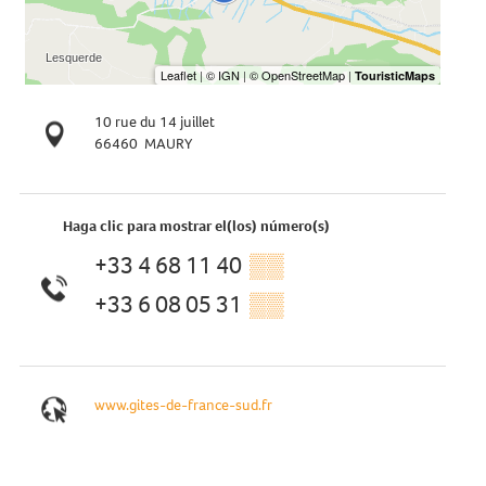
10 rue du 14 juillet
66460
MAURY
Haga clic para mostrar el(los) número(s)
+33 4 68 11 40
▒▒
+33 6 08 05 31
▒▒
www.gites-de-france-sud.fr