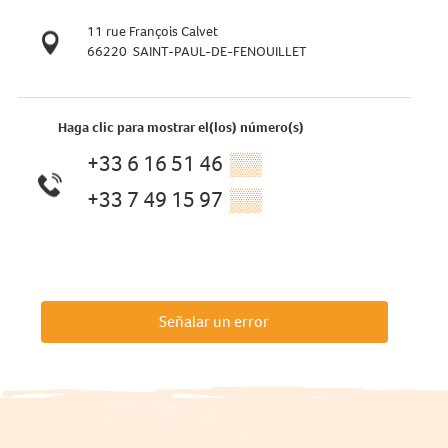
11 rue François Calvet
66220
SAINT-PAUL-DE-FENOUILLET
Haga clic para mostrar el(los) número(s)
+33 6 16 51 46
▒▒
+33 7 49 15 97
▒▒
Señalar un error