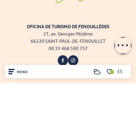
OFICINA DE TURISMO DE FENOUILLÈDES
21, av. Georges Pézières
66220 SAINT-PAUL-DE-FENOUILLET
00 33 468 590 757
ES
MENÚ
Buscar
Voir les favoris
Inicio
Visite
Projet cofinancé par le fonds Européen Agricole pour le développement rural
L'Europe investit dans les zones rurales
Llegó
Mentions légales