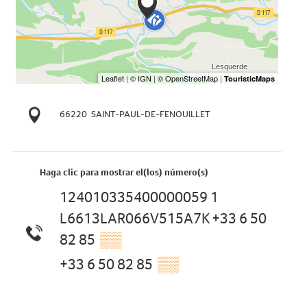
66220
SAINT-PAUL-DE-FENOUILLET
Haga clic para mostrar el(los) número(s)
124010335400000059 1
L6613LAR066V515A7K +33 6 50
82 85
▒▒
+33 6 50 82 85
▒▒