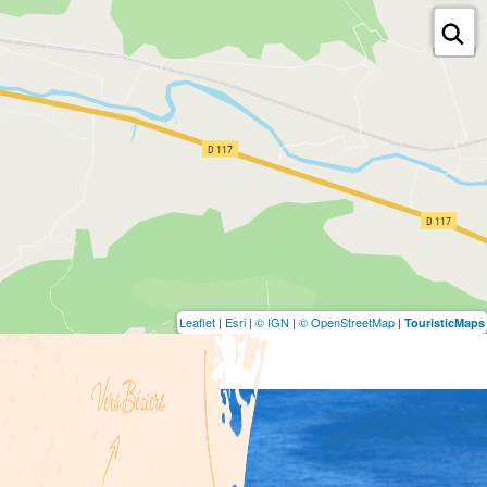
Leaflet
|
Esri
|
© IGN
|
© OpenStreetMap
|
TouristicMaps