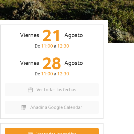
21
Viernes
Agosto
De
11:00
a
12:30
28
Viernes
Agosto
De
11:00
a
12:30
Ver todas las fechas
Añadir a Google Calendar