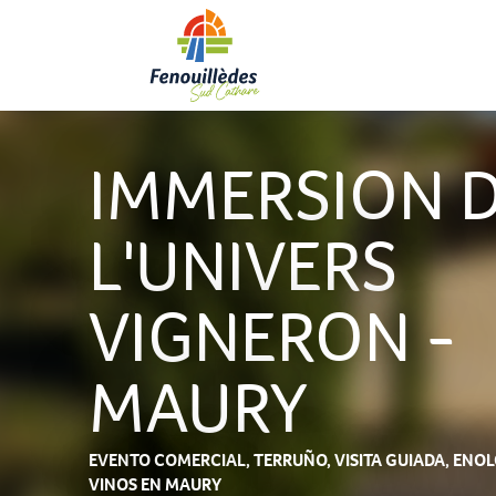
Aller
au
contenu
principal
IMMERSION 
L'UNIVERS
VIGNERON -
MAURY
EVENTO COMERCIAL,
TERRUÑO,
VISITA GUIADA,
ENOL
VINOS
EN MAURY