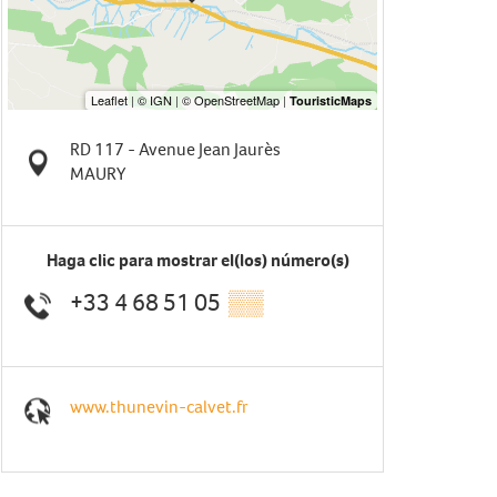
RD 117 - Avenue Jean Jaurès
MAURY
Haga clic para mostrar el(los) número(s)
+33 4 68 51 05
▒▒
www.thunevin-calvet.fr