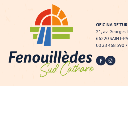
OFICINA DE TUR
21, av. Georges 
66220 SAINT-P
00 33 468 590 