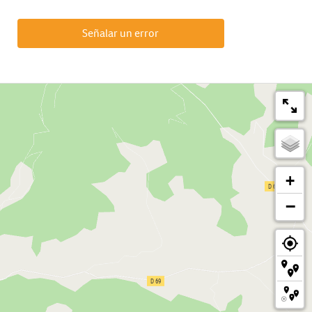
Señalar un error
+
−