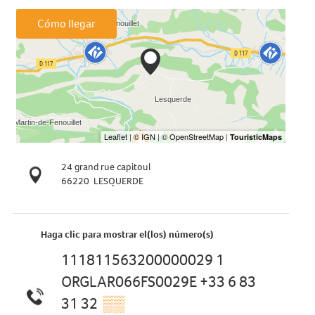
Cómo llegar
24 grand rue capitoul
66220
LESQUERDE
Haga clic para mostrar el(los) número(s)
111811563200000029 1
ORGLAR066FS0029E +33 6 83
31 32
▒▒