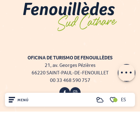
OFICINA DE TURISMO DE FENOUILLÈDES
21, av. Georges Pézières
66220 SAINT-PAUL-DE-FENOUILLET
00 33 468 590 757
ES
MENÚ
Buscar
Voir les favoris
Inicio
Visite