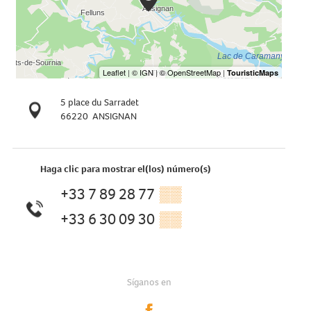
5 place du Sarradet
66220
ANSIGNAN
Haga clic para mostrar el(los) número(s)
+33 7 89 28 77
▒▒
+33 6 30 09 30
▒▒
Síganos en