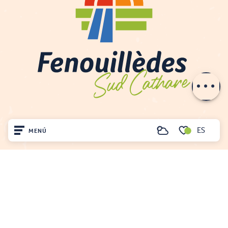
Servicios
Tarifas
Aperturas
Contactar por
e-mail
ES
MENÚ
Buscar
Voir les favoris
Inicio
Visite
Llegó
OFICINA DE TURISMO DE FENOUILLÈDES