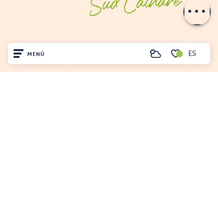
e-mail
ES
MENÚ
Buscar
Voir les favoris
Inicio
Visite
OFICINA DE TURISMO DE FENOUILLÈDES
Llegó
21, av. Georges Pézières
66220 SAINT-PAUL-DE-FENOUILLET
Quédate
00 33 468 590 757