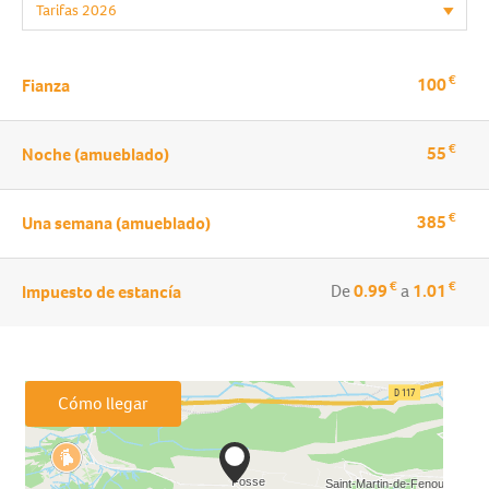
€
100
Fianza
€
55
Noche (amueblado)
€
385
Una semana (amueblado)
€
€
De
0.99
a
1.01
Impuesto de estancía
Cómo llegar